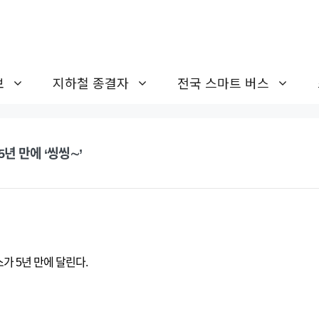
보
지하철 종결자
전국 스마트 버스
년 만에 ‘씽씽∼’
가 5년 만에 달린다.