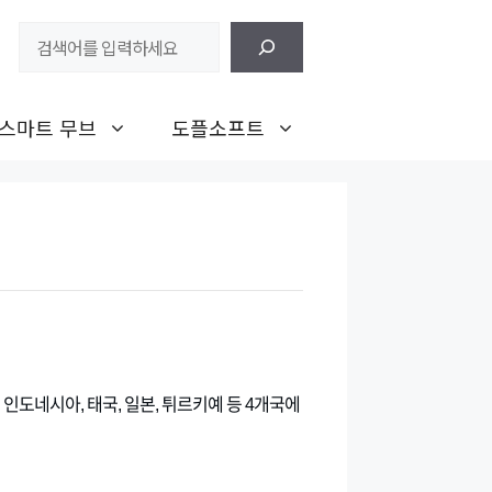
검
색
스마트 무브
도플소프트
인도네시아, 태국, 일본, 튀르키예 등 4개국에