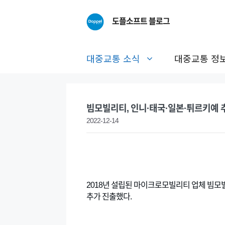
Skip
to
도플소프트 블로그
content
대중교통 소식
대중교통 정
빔모빌리티, 인니·태국·일본·튀르키예 
2022-12-14
2018년 설립된 마이크로모빌리티 업체 빔모빌
추가 진출했다.