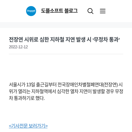
Skip
도플소프트 블로그
to
content
전장연 시위로 심한 지하철 지연 발생 시 ‘무정차 통과’
2022-12-12
서울시가 13일 출근길부터 전국장애인차별철폐연대(전장연) 시
위가 열리는 지하철역에서 심각한 열차 지연이 발생할 경우 무정
차 통과하기로 했다.
<기사전문 보러가기>