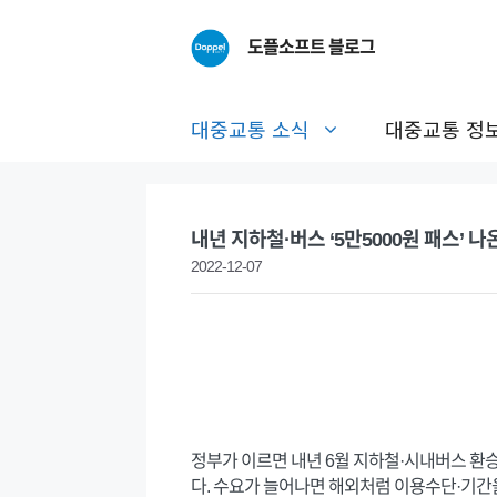
Skip
to
도플소프트 블로그
content
대중교통 소식
대중교통 정
내년 지하철·버스 ‘5만5000원 패스’
2022-12-07
정부가 이르면 내년 6월 지하철·시내버스 환
다. 수요가 늘어나면 해외처럼 이용수단·기간