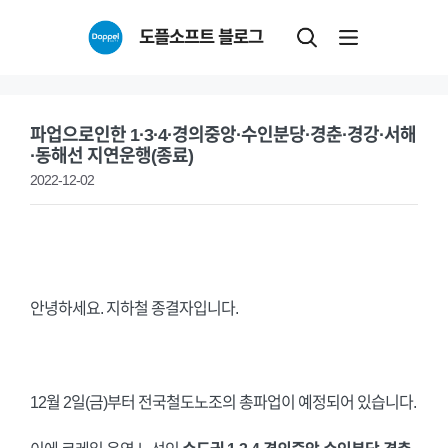
Skip
도플소프트 블로그
to
content
파업으로인한 1·3·4·경의중앙·수인분당·경춘·경강·서해
·동해선 지연운행(종료)
2022-12-02
안녕하세요. 지하철 종결자입니다.
12월 2일(금)부터 전국철도노조의 총파업이 예정되어 있습니다.