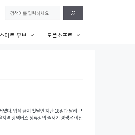
검
색
스마트 무브
도플소프트
다. 입석 금지 첫날인 지난 18일과 달리 큰
울지역 광역버스 정류장의 줄서기 경쟁은 여전