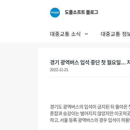
Skip
to
도플소프트 블로그
content
대중교통 소식
대중교통 정
경기 광역버스 입석 중단 첫 월요일… 지
2022-11-21
경기도 광역버스의 입석이 금지된 뒤 돌아온 첫
혼잡과 승강이는 벌어지지 않았지만 이곳저곳에
하고, 서울 등록 광역버스의 경우 입석이 허용