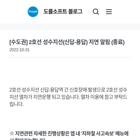
Skip
도플소프트 블로그
to
content
[수도권] 2호선 성수지선(신답-용답) 지연 알림 (종료)
2022-10-31
2호선 성수지선 신답-용답역 간 신호장애 발생으로 2호선 성수
지선 열차가 지연운행 되고 있습니다. 열차 이용에 참고 부탁드
립니다.
※ 지연관련 자세한 진행상황은 앱 내 ‘지하철 사고속보’ 메뉴에