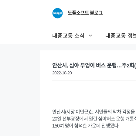
Skip
to
도플소프트 블로그
content
대중교통 소식
대중교통 정
안산시, 심야 부엉이 버스 운행…주2회(금
2022-10-20
안산시(시장 이민근)는 시민들의 막차 걱정을 없
20일 선부광장에서 열린 심야버스 운행 개통
150여 명이 참석한 가운데 진행됐다.