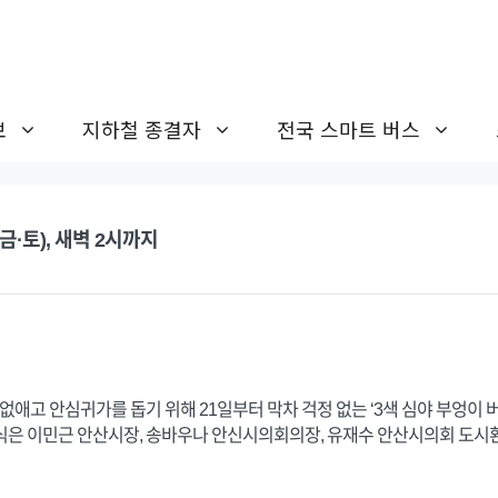
보
지하철 종결자
전국 스마트 버스
·토), 새벽 2시까지
애고 안심귀가를 돕기 위해 21일부터 막차 걱정 없는 ‘3색 심야 부엉이 버
식은 이민근 안산시장, 송바우나 안신시의회의장, 유재수 안산시의회 도시