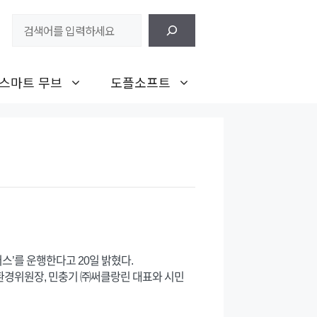
검
색
스마트 무브
도플소프트
스’를 운행한다고 20일 밝혔다.
환경위원장, 민충기 ㈜써클랑린 대표와 시민