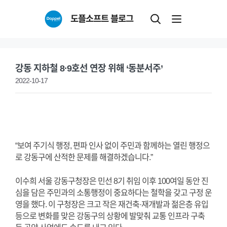
Skip
도플소프트 블로그
to
content
강동 지하철 8·9호선 연장 위해 ‘동분서주’
2022-10-17
“보여 주기식 행정, 편파 인사 없이 주민과 함께하는 열린 행정으
로 강동구에 산적한 문제를 해결하겠습니다.”
이수희 서울 강동구청장은 민선 8기 취임 이후 100여일 동안 진
심을 담은 주민과의 소통행정이 중요하다는 철학을 갖고 구정 운
영을 했다. 이 구청장은 크고 작은 재건축·재개발과 젊은층 유입
등으로 변화를 맞은 강동구의 상황에 발맞춰 교통 인프라 구축