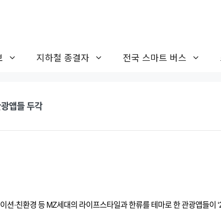
보
지하철 종결자
전국 스마트 버스
관광앱들 두각
케이션·친환경 등 MZ세대의 라이프스타일과 한류를 테마로 한 관광앱들이 ‘2