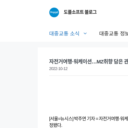
Skip
to
도플소프트 블로그
content
대중교통 소식
대중교통 정
자전거여행·워케이션…MZ취향 담은 
2022-10-12
[서울=뉴시스] 박주연 기자 = 자전거여행·워
정됐다.