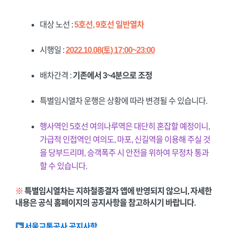
대상 노선 :
5호선, 9호선 일반열차
시행일 :
2022.10.08(토) 17:00~23:00
배차간격 :
기존에서 3~4분으로 조정
특별임시열차 운행은 상황에 따라 변경될 수 있습니다.
행사역인 5호선 여의나루역은 대단히 혼잡할 예정이니,
가급적 인접역인 여의도, 마포, 신길역을 이용해 주실 것
을 당부드리며, 승객폭주 시 안전을 위하여 무정차 통과
할 수 있습니다.
※
특별임시열차는 지하철종결자 앱에 반영되지 않으니, 자세한
내용은 공식 홈페이지의 공지사항을
참고하시기 바랍니다.
서울교통공사 공지사항