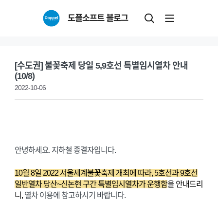
Skip
도플소프트 블로그
to
content
[수도권] 불꽃축제 당일 5,9호선 특별임시열차 안내
(10/8)
2022-10-06
안녕하세요. 지하철 종결자입니다.
10월 8일 2022 서울세계불꽃축제 개최에 따라, 5호선과 9호선
일반열차 당산~신논현 구간 특별임시열차가 운행함
을 안내드리
니,
열차 이용에 참고하시기 바랍니다.