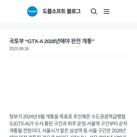
Skip
도플소프트 블로그
to
content
국토부 “GTX-A 2028년에야 완전 개통”
2022-08-26
정부가 2024년 6월 개통을 목표로 추진해온 수도권광역급행철
도(GTX-A)가 수서-통탄 구간과 파주 운정-서울역 구간부터 순차
개통될 전망이다. 서울시가 맡은 삼성역 등 서울 구간은 2028년