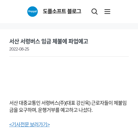
Skip
도플소프트 블로그
to
content
서산 서령버스 임금 체불에 파업예고
2022-08-25
서산 대중교통인 서령버스(주)(대표 강신욱) 근로자들이 체불임
금을 요구하며, 운행거부를 예고하고 나섰다.
<기사전문 보러가기>