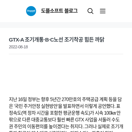
Skip
도플소프트 블로그
to
content
GTX-A 조기개통·B·C노선 조기착공 힘든 까닭
2022-08-18
지난 16일 정부는 향후 5년간 270만호의 주택공급 계획 등을 담
은 '국민 주거안정 실현방안'을 발표하면서 이렇게 공언했다. 표
정속도(역 정차 시간을 포함한 평균운행 속도)가 시속 100㎞ 안
팎으로 다른 대중교통보다 훨씬 빠른 GTX 사업을 서둘러 수도
권 주민의 이동편의를 높이겠다는 취지다.
그러나 실제로 조기개