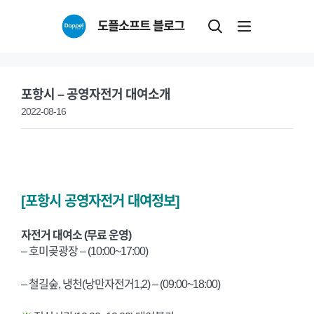
Skip
도플소프트 블로그
to
content
포항시 – 공영자전거 대여소개
2022-08-16
[포항시 공영자전거 대여정보]
자전거 대여소 (무료 운영)
– 호미곶광장 – (10:00~17:00)
– 철길숲, 냉천(낭만자전거1,2) – (09:00~18:00)