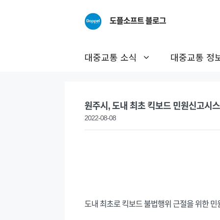
Skip
to
도플소프트 블로그
content
대중교통 소식
대중교통 정
원주시, 도내 최초 킥보드 민원신고시스
2022-08-08
도내 최초로 킥보드 불법행위 근절을 위한 