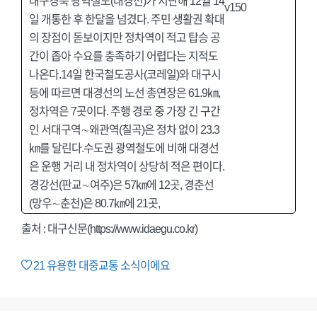
대구경북 광역철도(대경선)가 지난해 12월 14
일 개통한 후 한달을 넘겼다. 주민 생활권 확대
의 장점이 돋보이지만 정차역이 적고 탑승 공
간이 좁아 수요를 충족하기 어렵다는 지적도
나온다.14일 한국철도공사(코레일)와 대구시
등에 따르면 대경선의 노선 총연장은 61.9㎞,
정차역은 7곳이다. 주행 경로 중 가장 긴 구간
인 서대구역∼왜관역(칠곡)은 정차 없이 23.3
㎞를 달린다.수도권 광역철도에 비해 대경선
은 운행 거리 내 정차역이 상당히 적은 편이다.
경강선(판교∼여주)은 57㎞에 12곳, 경춘선
(망우∼춘천)은 80.7㎞에 21곳,
출처 :
대구신문(https://www.idaegu.co.kr)
21
유용한 대중교통 소식이에요