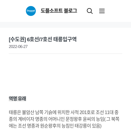
Skip
도플소프트 블로그
to
content
[수도권] 6호선/7호선 태릉입구역
2022-06-27
역명 유래
태릉은 불암산 남쪽 기슭에 위치한 사적 201호로 조선 11대 중
종의 계비이자 명종의 어머니인 문정왕후 윤씨의 능임( 그 북쪽
에는 조선 명종과 원순왕후의 능침인 태강릉이 있음)