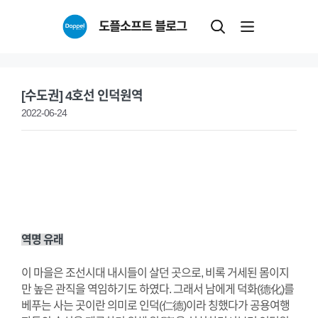
Skip
도플소프트 블로그
to
content
[수도권] 4호선 인덕원역
2022-06-24
역명 유래
이 마을은 조선시대 내시들이 살던 곳으로, 비록 거세된 몸이지
만 높은 관직을 역임하기도 하였다. 그래서 남에게 덕화(德化)를
베푸는 사는 곳이란 의미로 인덕(仁德)이라 칭했다가 공용여행