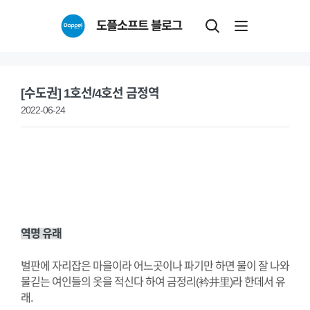
Skip
도플소프트 블로그
to
content
[수도권] 1호선/4호선 금정역
2022-06-24
역명 유래
벌판에 자리잡은 마을이라 어느곳이나 파기만 하면 물이 잘 나와
물긷는 여인들의 옷을 적신다 하여 금정리(衿井里)라 한데서 유
래.