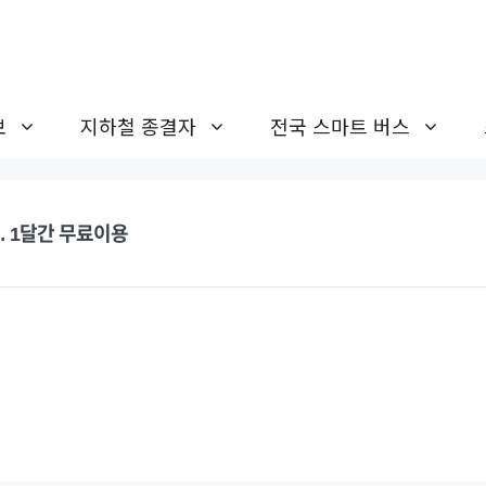
보
지하철 종결자
전국 스마트 버스
… 1달간 무료이용