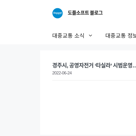
Skip
to
도플소프트 블로그
content
대중교통 소식
대중교통 정
경주시, 공영자전거 ‘타실라’ 시범운영
2022-06-24