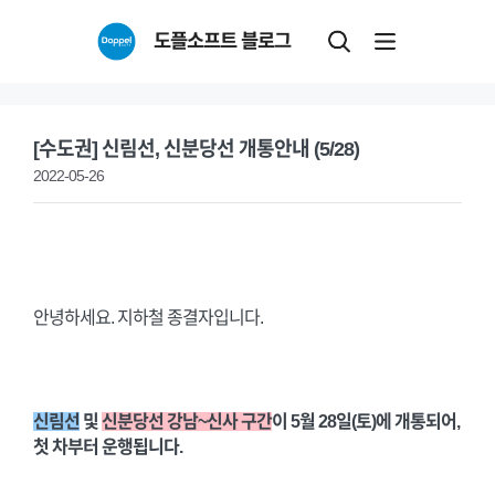
Skip
도플소프트 블로그
to
content
[수도권] 신림선, 신분당선 개통안내 (5/28)
2022-05-26
안녕하세요. 지하철 종결자입니다.
신림선
및
신분당선 강남~신사 구간
이 5월 28일(토)에 개통되어,
첫 차부터 운행됩니다.