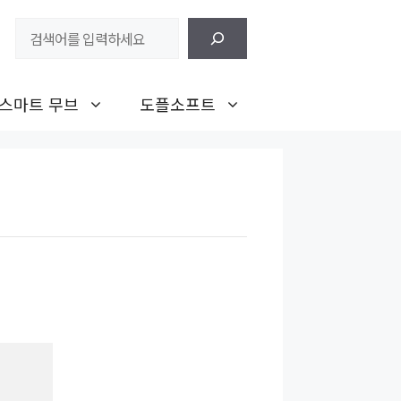
검
색
스마트 무브
도플소프트