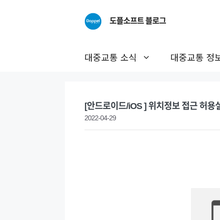
Skip
to
도플소프트 블로그
content
대중교통 소식
대중교통 정
[안드로이드/iOS ] 위치정보 접근 허
2022-04-29