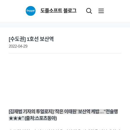
Skip
도플소프트 블로그
to
content
[수도권] 1호선 보산역
2022-04-29
[김재범 기자의 투얼로지] ‘작은 이태원’ 보산역 케밥…“전슐랭
★★★” (출처:스포츠동아)