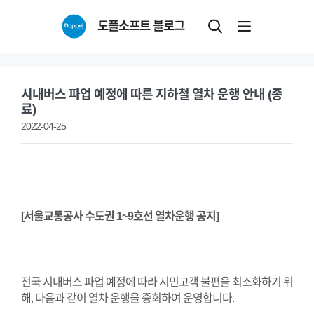
Skip
도플소프트 블로그
to
content
시내버스 파업 예정에 따른 지하철 열차 운행 안내 (종
료)
2022-04-25
[서울교통공사 수도권 1~9호선 열차운행 공지]
전국 시내버스 파업 예정에 따라 시민고객 불편을 최소화하기 위
해, 다음과 같이
열차 운행을 증회하여 운영합니다.