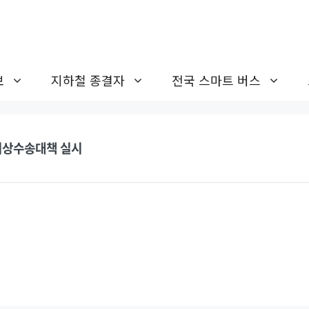
보
지하철 종결자
전국 스마트 버스
…비상수송대책 실시