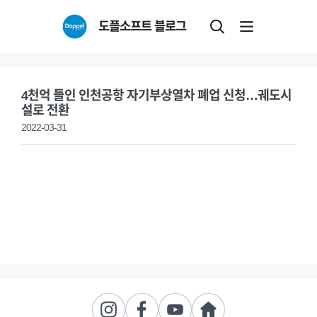
Skip
도플소프트 블로그
to
content
4천억 들인 인천공항 자기부상열차 폐업 신청…궤도시
설로 전환
2022-03-31