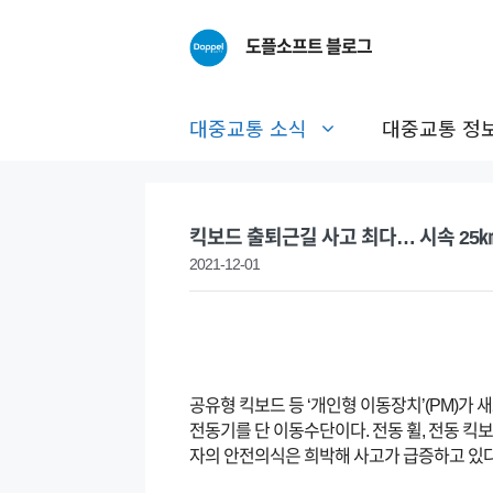
Skip
to
도플소프트 블로그
content
대중교통 소식
대중교통 정
킥보드 출퇴근길 사고 최다… 시속 25
2021-12-01
공유형 킥보드 등 ‘개인형 이동장치’(PM)가
전동기를 단 이동수단이다. 전동 휠, 전동 킥
자의 안전의식은 희박해 사고가 급증하고 있다