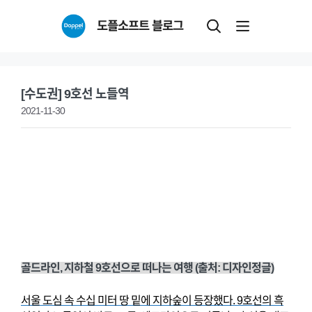
Skip
도플소프트 블로그
to
content
[수도권] 9호선 노들역
2021-11-30
골드라인, 지하철 9호선으로 떠나는 여행 (출처: 디자인정글)
서울 도심 속 수십 미터 땅 밑에 지하숲이 등장했다. 9호선의 흑