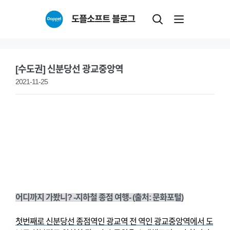
Skip
도플소프트 블로그
to
content
[수도권] 신분당선 광교중앙역
2021-11-25
어디까지 가봤니? -지하철 종점 여행- (출처: 문화포털)
첫번째로 신분당선 종점역인 광교역 전 역인 광교중앙역에서 도