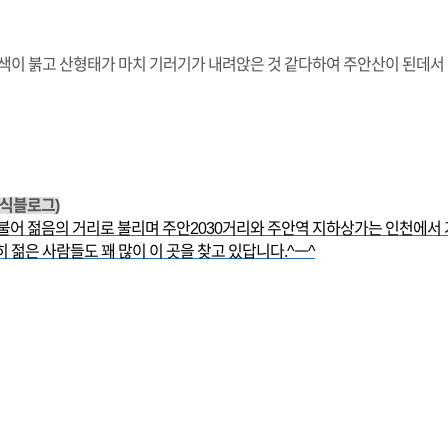
흙색이 붉고 산형태가 마치 기러기가 내려앉은 것 같다하여 주안산이 된데
공식블로그)
더불어 젊음의 거리로 불리며 주안2030거리와 주안역 지하상가는 인천에서
 젊은 사람들도 꽤 많이 이 곳을 찾고 있답니다.^ㅡ^