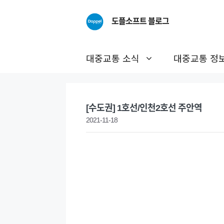
Skip
to
도플소프트 블로그
content
대중교통 소식
대중교통 정
[수도권] 1호선/인천2호선 주안역
2021-11-18