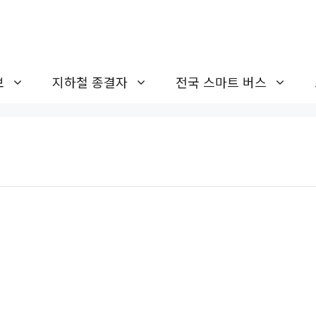
보
지하철 종결자
전국 스마트 버스