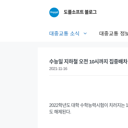
Skip
to
도플소프트 블로그
content
대중교통 소식
대중교통 정
수능일 지하철 오전 10시까지 집중배
2021-11-16
2022학년도 대학 수학능력시험이 치러지는 1
도 해제된다.