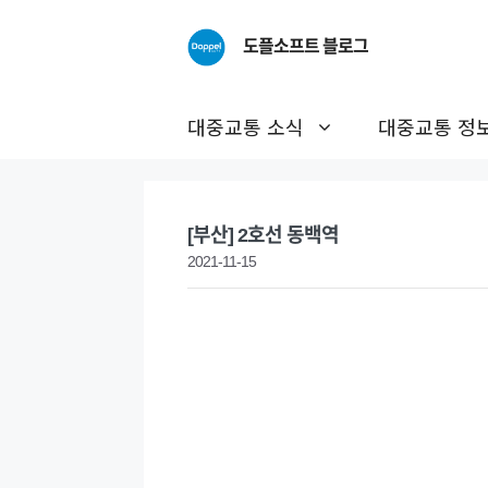
Skip
to
도플소프트 블로그
content
대중교통 소식
대중교통 정
[부산] 2호선 동백역
2021-11-15