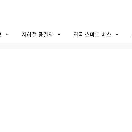
보
지하철 종결자
전국 스마트 버스