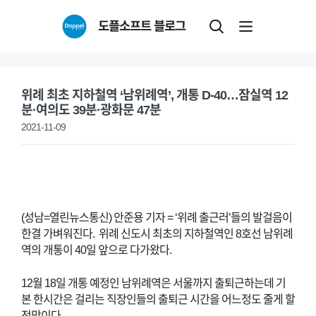
Skip
도플소프트 블로그
to
content
위례 최초 지하철역 ‘남위례역’, 개통 D-40…잠실역 12
분·여의도 39분·광화문 47분
2021-11-09
(성남=열린뉴스통신) 안준용 기자 = ‘위례 출근러’들의 발걸음이
한결 가벼워진다.
위례 신도시 최초의 지하철역인 8호선 남위례
역의 개통이 40일 앞으로 다가왔다.
12월 18일 개통 예정인 남위례역은 서울까지 출퇴근하는데 기
본 한시간은 걸리는 직장인들의 출퇴근 시간을 어느정도 줄게 할
전망이다.