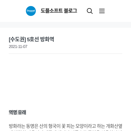
Skip
도플소프트 블로그
to
content
[수도권] 5호선 방화역
2021-11-07
역명 유래
방화라는 동명은 산의 형국이 꽃 피는 모양이라고 하는 개화산옆