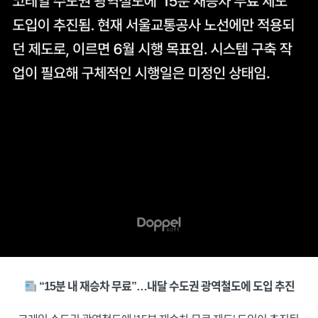
“15분 내 재승차 무료”…내달 수도권 광역철도에 도입 추진