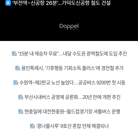
“15분 내 재승차 무료”…내달 수도권 광역철도에 도입 추진
용인특례시, ‘기후행동 기회소득 플러스’에 경전철 추가
수원역~제2판교 노선 늘었다…공공버스 9200번 첫 시동
부산시내버스 공영제 공론화…20년 만에 개편 추진
현충일에 대전현충원~월드컵경기장 셔틀버스 운행
‘콩나물시루’ 9호선 혼잡 언제 해결되나