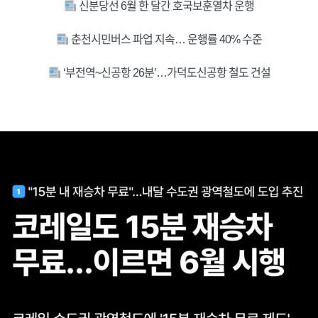
신분당선 6월 한 달간 호국보훈열차 운행
춘천시민버스 파업 지속… 운행률 40% 수준
‘부전역~신공항 26분’…가덕도신공항 철도 건설