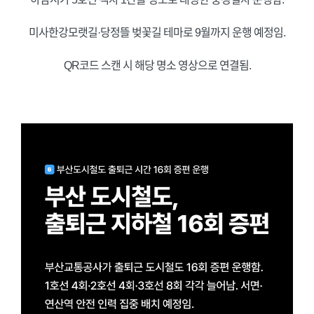
미사한강모랫길·당정뜰 벚꽃길 테마로 9월까지 운행 예정임.
QR코드 스캔 시 해당 명소 영상으로 연결됨.