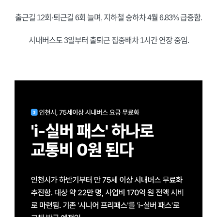
출근길 12회·퇴근길 6회 늘며, 지하철 승하차 4월 6.83% 급증함.
시내버스도 3일부터 출퇴근 집중배차 1시간 연장 중임.