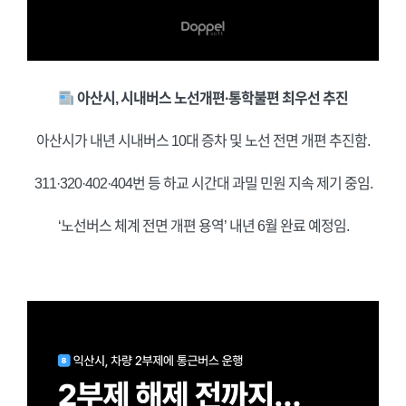
아산시, 시내버스 노선개편·통학불편 최우선 추진
아산시가 내년 시내버스 10대 증차 및 노선 전면 개편 추진함.
311·320·402·404번 등 하교 시간대 과밀 민원 지속 제기 중임.
‘노선버스 체계 전면 개편 용역’ 내년 6월 완료 예정임.