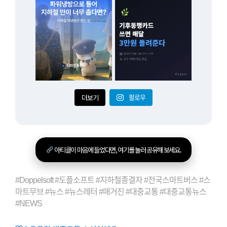
더보기
팔로우
아티클이 마음에 들었다면, 여기를 눌러 공유해 보세요.
#Doppelsoft #도플소프트 #지하철종결자 #전국스마트버스 #스
마트무브 #뉴스 #뉴스레터 #매거진 #대중교통 #대중교통뉴스
#NEWS