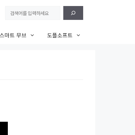
검
색
스마트 무브
도플소프트