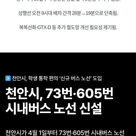
상행선 오전 9시대 배차 간격 28분→19분으로 단축됨.
복복선화·GTX-D 등 추가 철도망 개선 필요성 제기됨.