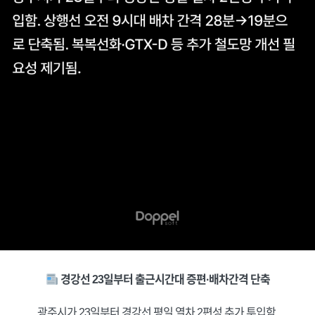
경강선 23일부터 출근시간대 증편·배차간격 단축
광주시가 23일부터 경강선 평일 열차 2편성 추가 투입함.