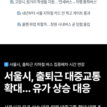
고양시, 원거리 학생들 지원…’전세버스→직행 통학버스’
내년부터 서울 지하철 카드 안 찍고 게이트 통과
올핸 파업 피할까…창원 시내버스 곧 임협 돌입