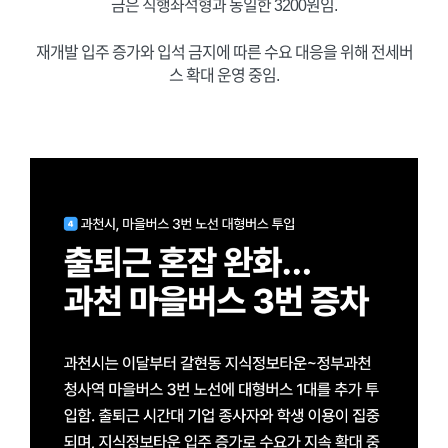
금은 직행좌석형과 동일한 3200원임.
재개발 입주 증가와 입석 금지에 따른 수요 대응을 위해 전세버
스 확대 운영 중임.