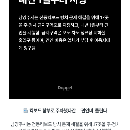
킥보드 함부로 주차했다간…’견인비’ 물린다
남양주시는 전동킥보드 방치 문제 해결을 위해 17곳을 주·정차