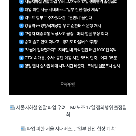
서울지하철 연말 파업 우려…MZ노조 17일 쟁의행위 출정집
회
파업 피한 서울 시내버스…”일부 진전·협상 계속”