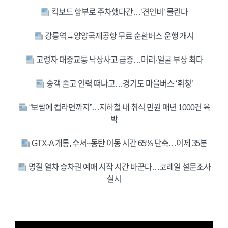
킥보드 함부로 주차했다간…’견인비’ 물린다
강릉역
↔
양양국제공항 무료 순환버스 운행 개시
고령자 대중교통 낙상사고 급증…머리·얼굴 부상 최다
승객 줄고 인력 떠나고…경기도 마을버스 ‘휘청’
“보쌈에 컵라면까지”…지하철 내 취식 민원 매년 1000건 육
박
GTX-A 개통, 수서~동탄 이동 시간 65% 단축…이제 35분
명절 열차 승차권 예매 시작 시간 바꾼다…코레일 설문조사
실시