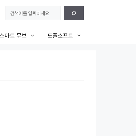
검
색
스마트 무브
도플소프트