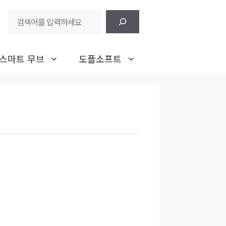
검
색
스마트 무브
도플소프트