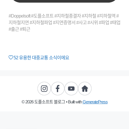
#Doppelsoft #도플소프트 #지하철종결자 #지하철 #지하철역 #
지하철지연 #지하철파업 #지연증명서 #사고 #시위 #파업 #태업
#출근 #퇴근
52
유용한 대중교통 소식이에요
© 2026 도플소프트 블로그
• Built with
GeneratePress