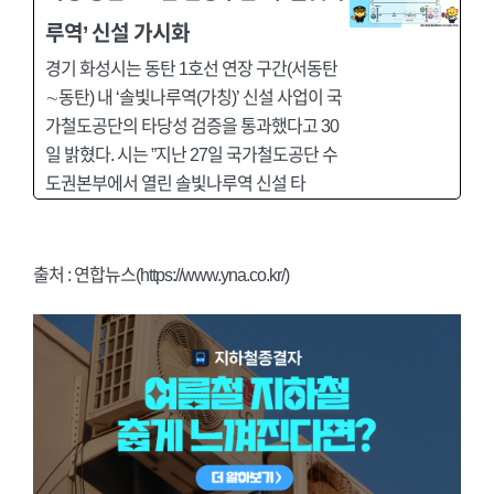
루역’ 신설 가시화
경기 화성시는 동탄 1호선 연장 구간(서동탄
∼동탄) 내 ‘솔빛나루역(가칭)’ 신설 사업이 국
가철도공단의 타당성 검증을 통과했다고 30
일 밝혔다. 시는 ”지난 27일 국가철도공단 수
도권본부에서 열린 솔빛나루역 신설 타
출처 : 연합뉴스(https://www.yna.co.kr/)