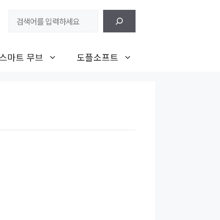
검
색
스마트 무브
도플소프트