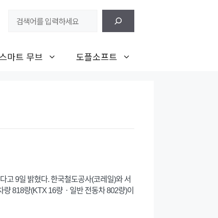
검
색
스마트 무브
도플소프트
다고 9일 밝혔다. 한국철도공사(코레일)와 서
 818량(KTX 16량ㆍ일반 전동차 802량)이