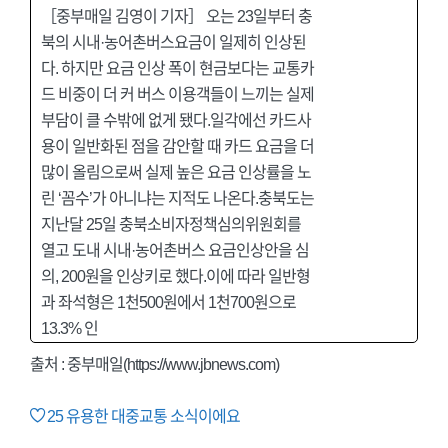
［중부매일 김영이 기자］ 오는 23일부터 충
북의 시내·농어촌버스요금이 일제히 인상된
다. 하지만 요금 인상 폭이 현금보다는 교통카
드 비중이 더 커 버스 이용객들이 느끼는 실제
부담이 클 수밖에 없게 됐다.일각에선 카드사
용이 일반화된 점을 감안할 때 카드 요금을 더
많이 올림으로써 실제 높은 요금 인상률을 노
린 ‘꼼수’가 아니냐는 지적도 나온다.충북도는
지난달 25일 충북소비자정책심의위원회를
열고 도내 시내·농어촌버스 요금인상안을 심
의, 200원을 인상키로 했다.이에 따라 일반형
과 좌석형은 1천500원에서 1천700원으로
13.3% 인
출처 :
중부매일(https://www.jbnews.com)
25
유용한 대중교통 소식이에요