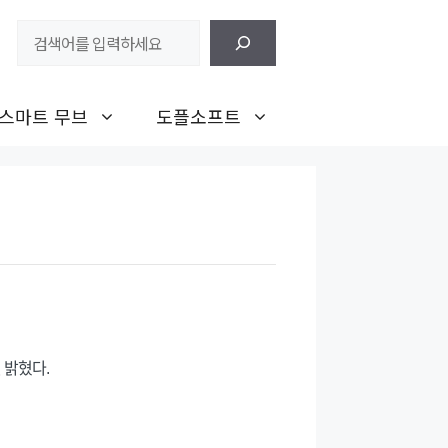
검
색
스마트 무브
도플소프트
 밝혔다.