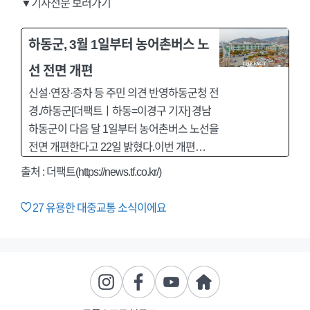
▼기사전문 보러가기
하동군, 3월 1일부터 농어촌버스 노
선 전면 개편
신설·연장·증차 등 주민 의견 반영하동군청 전
경./하동군[더팩트ㅣ하동=이경구 기자] 경남
하동군이 다음 달 1일부터 농어촌버스 노선을
전면 개편한다고 22일 밝혔다.이번 개편…
출처 : 더팩트(https://news.tf.co.kr/)
27
유용한 대중교통 소식이에요