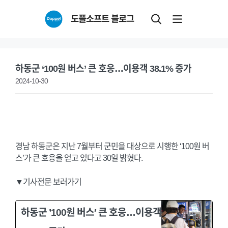
Skip
도플소프트 블로그
to
content
하동군 ‘100원 버스’ 큰 호응…이용객 38.1% 증가
2024-10-30
경남 하동군은 지난 7월부터 군민을 대상으로 시행한 ‘100원 버
스’가 큰 호응을 얻고 있다고 30일 밝혔다.
▼기사전문 보러가기
하동군 ’100원 버스′ 큰 호응…이용객